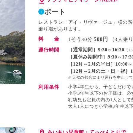
➐
ボート
レストラン「アイ・リヴァージュ」横の階
乗り場があります。
料 金
500円
1そう30分
（3人乗り
運行時間
［通常期間］9:30～16:30
（1
［夏休み期間中］9:30～17:3
［12月～2月の平日］10:00～1
［12月～2月の土・日・祝］10:
※天候の都合により運行を中止し
利用条件
小学4年生から、子どもだけで
小学3年生以下のお子様は、必
乳幼児も定員の内の1人として
大人1人につき小学校3年生以
あいあい児童館・てっぺんとりで