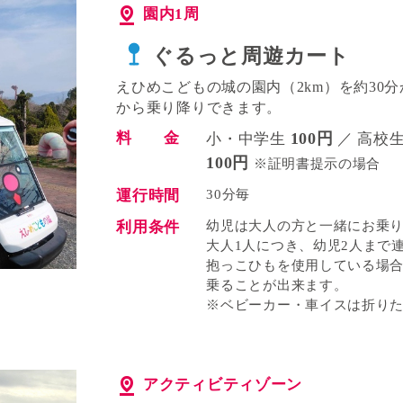
園内1周
ぐるっと周遊カート
えひめこどもの城の園内（2km）を約30
から乗り降りできます。
料 金
100円
小・中学生
／ 高校
100円
※証明書提示の場合
運行時間
30分毎
利用条件
幼児は大人の方と一緒にお乗
大人1人につき、幼児2人まで
抱っこひもを使用している場合
乗ることが出来ます。
※ベビーカー・車イスは折り
アクティビティゾーン