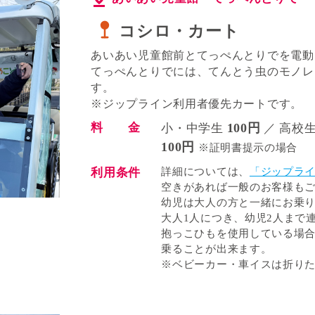
コシロ・カート
あいあい児童館前とてっぺんとりでを電動
てっぺんとりでには、てんとう虫のモノレ
す。
※ジップライン利用者優先カートです。
料 金
100円
小・中学生
／ 高校
100円
※証明書提示の場合
利用条件
詳細については、
「ジップラ
空きがあれば一般のお客様も
幼児は大人の方と一緒にお乗
大人1人につき、幼児2人まで
抱っこひもを使用している場合
乗ることが出来ます。
※ベビーカー・車イスは折り