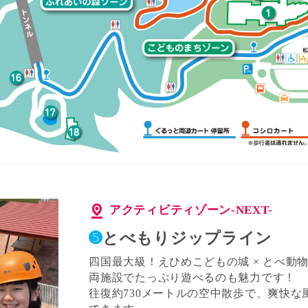
アクティビティゾーン-NEXT-
➎
とべもりジップライン
四国最大級！えひめこどもの城 × とべ動
両施設でたっぷり遊べるのも魅力です！
往復約730メートルの空中散歩で、爽快