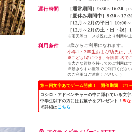
運行時間
［通常期間］9:30～16:30
（1
［夏休み期間中］9:30～17:3
［12月～2月の平日］10:00～1
［12月～2月の土・日・祝］10:
※雨天等コース状況により利用中
利用条件
3歳からご利用になれます。
小学1・2年生および幼児は、
※こども1名につき、保護者1名で
※大きな荷物を持ってのご利用は
※動きやすい服装でご利用くださ
のご利用はご遠慮ください。）
第三回文字あてゲーム開催！ 開催期間 7/1～9
コシロ・アドベンチャーの中に隠れている文字
中学生以下の方にはお菓子をプレゼント！
※な
※詳細は
こちら
アクティビティゾーン-NEXT-