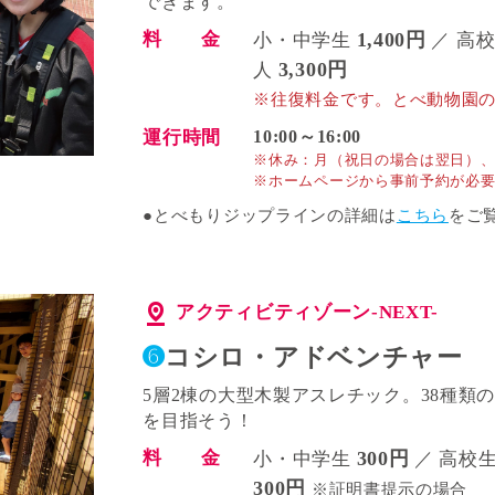
できます。
料 金
1,400円
小・中学生
／ 高
3,300円
人
※往復料金です。とべ動物園
運行時間
10:00～16:00
※休み：月（祝日の場合は翌日）
※ホームページから事前予約が必
●とべもりジップラインの詳細は
こちら
をご
アクティビティゾーン-NEXT-
➏
コシロ・アドベンチャー
5層2棟の大型木製アスレチック。38種類
を目指そう！
料 金
300円
小・中学生
／ 高校
300円
※証明書提示の場合