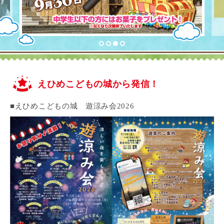
えひめこどもの城から発信！
■えひめこどもの城 遊涼み会2026