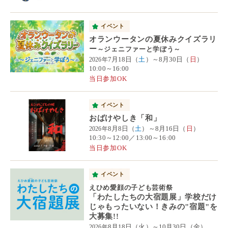
イベント
オランウータンの夏休みクイズラリ
ー
～ジェニファーと学ぼう～
7月18日（
土
）～8月30日（
日
）
2026年
10:00～16:00
当日参加OK
イベント
おばけやしき「和」
8月8日（
土
）～8月16日（
日
）
2026年
10:30～12:00／13:00～16:00
当日参加OK
イベント
えひめ愛顔の子ども芸術祭
「わたしたちの大宿題展」学校だけ
じゃもったいない！きみの"宿題"を
大募集!!
8月18日（火）～10月30日（金）
2026年