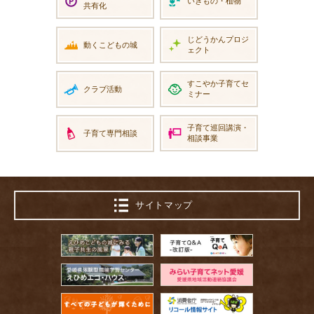
いきもの・植物
共有化
じどうかん
プロジ
動くこどもの城
ェクト
すこやか
子育てセ
クラブ活動
ミナー
子育て巡回講演
・
子育て専門相談
相談事業
サイトマップ