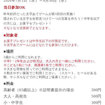
7月1日（水）～9月30日（水）
2026年
当日参加OK
昨年好評だった文字あてゲームが第3回目の実施！
隠されている文字を全部見つけて一つの言葉を作ろう！中学生以下
の方には、お菓子をプレゼント！
※なくなり次第終了となります。
■対象者
お菓子プレゼントは中学生以下の方限定です。
※文字あてゲームにはどなたでも参加いただけます。
■場所
3歳からご利用になれます。
小学1・2年生および幼児は、大人の方と一緒にご利用ください。
※こども1名につき、保護者1名でご利用ください。
※大きな荷物を持ってのご利用はできません。
※動きやすい服装でご利用ください。（スカート、ヒールがある
靴、サンダルなどでのご利用はご遠慮ください。）
■料金
高齢者（65歳以上）※証明書提示の場合
300円
大人・高校生
500円
小・中学生
300円