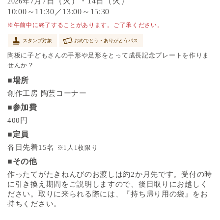
7月7日（火）・14日（火）
2026年
10:00～11:30／13:00～15:30
※午前中に終了することがあります。ご了承ください。
スタンプ対象
おめでとう・ありがとうパス
陶板に子どもさんの手形や足形をとって成長記念プレートを作りま
せんか？
■場所
創作工房 陶芸コーナー
■参加費
400円
■定員
各日先着15名
※1人1枚限り
■その他
作ったてがたきねんびのお渡しは約2か月先です。受付の時
に引き換え期間をご説明しますので、後日取りにお越しく
ださい。取りに来られる際には、『持ち帰り用の袋』をお
持ちください。