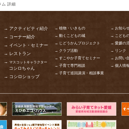
ム 詳細
→ 植物・いきもの
→ お知ら
→ アクティビティ紹介
→ 動くこどもの城
→ こども
→ コーナー紹介
→ じどうかんプロジェクト
→ 愛媛の
→ イベント・セミナー
→ クラブ活動
→ リンク
→ レストラン
→ すこやか子育てセミナー
→ お問い
→
マスコットキャラクター
→ 子育て専門相談
→ 個人情
コシロちゃん
→ 子育て巡回講演・相談事業
→ コシロショップ