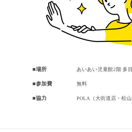
■場所
あいあい児童館2階 多
■参加費
無料
■協力
POLA（大街道店・松