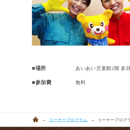
■場所
あいあい児童館2階 多
■参加費
無料
コーナープログラム
コーナープログラ