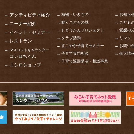
→ 植物・いきもの
→ お知ら
→ アクティビティ紹介
→ 動くこどもの城
→ こども
→ コーナー紹介
→ じどうかんプロジェクト
→ 愛媛の
→ イベント・セミナー
→ クラブ活動
→ リンク
→ レストラン
→ すこやか子育てセミナー
→ お問い
→
マスコットキャラクター
→ 子育て専門相談
→ 個人情
コシロちゃん
→ 子育て巡回講演・相談事業
→ コシロショップ