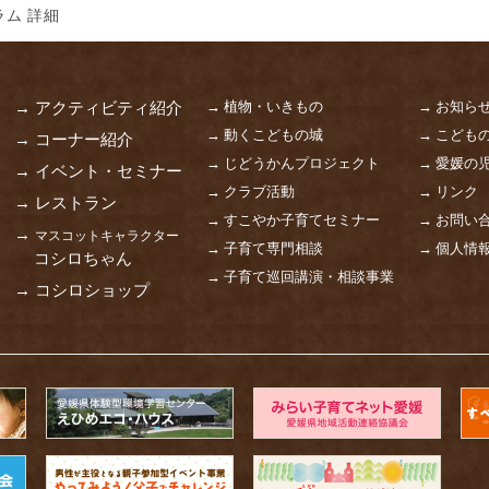
ム 詳細
→ 植物・いきもの
→ お知ら
→ アクティビティ紹介
→ 動くこどもの城
→ こども
→ コーナー紹介
→ じどうかんプロジェクト
→ 愛媛の
→ イベント・セミナー
→ クラブ活動
→ リンク
→ レストラン
→ すこやか子育てセミナー
→ お問い
→
マスコットキャラクター
→ 子育て専門相談
→ 個人情
コシロちゃん
→ 子育て巡回講演・相談事業
→ コシロショップ