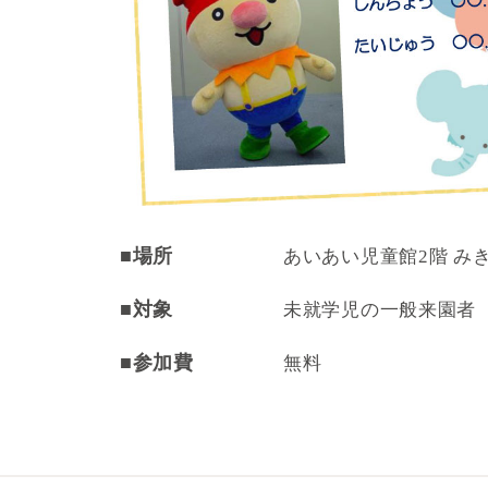
■場所
あいあい児童館2階 み
■対象
未就学児の一般来園者
■参加費
無料