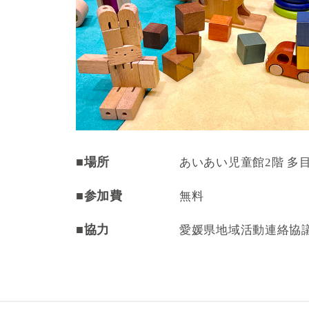
■場所
あいあい児童館2階 多
■参加費
無料
■協力
愛媛県地域活動連絡協