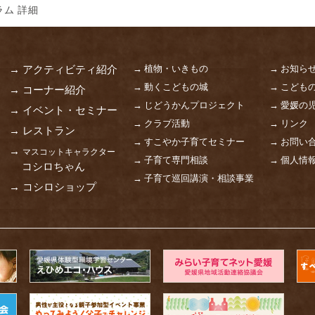
ム 詳細
→ 植物・いきもの
→ お知ら
→ アクティビティ紹介
→ 動くこどもの城
→ こども
→ コーナー紹介
→ じどうかんプロジェクト
→ 愛媛の
→ イベント・セミナー
→ クラブ活動
→ リンク
→ レストラン
→ すこやか子育てセミナー
→ お問い
→
マスコットキャラクター
→ 子育て専門相談
→ 個人情
コシロちゃん
→ 子育て巡回講演・相談事業
→ コシロショップ