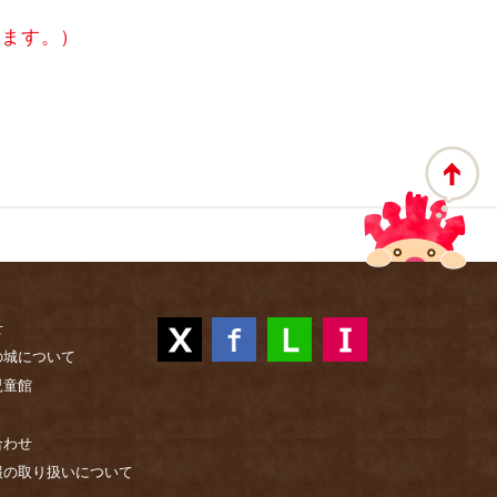
します。）
せ
の城について
児童館
合わせ
報の取り扱いについて