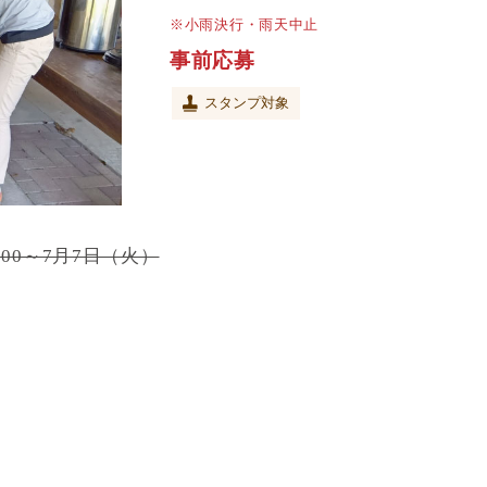
※小雨決行・雨天中止
事前応募
スタンプ対象
:00～7月7日（火）