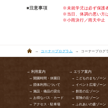
■注意事項
※未就学児は必ず保護
※当日、体調の悪い方
※小雨決行／雨天中止
コーナープログラム
コーナープログラ
→ 利用案内
→ エリア案内
→ 開園時間・休園日
→ こどものまちゾーン
→ 団体利用について
→ イベント広場ゾーン
→ 施設・備品の貸出
→ 創造の丘ゾーン
→ お得なパス・カード
→ 冒険の丘ゾーン
→ アクセス・駐車場
→ ふれあいの森ゾーン