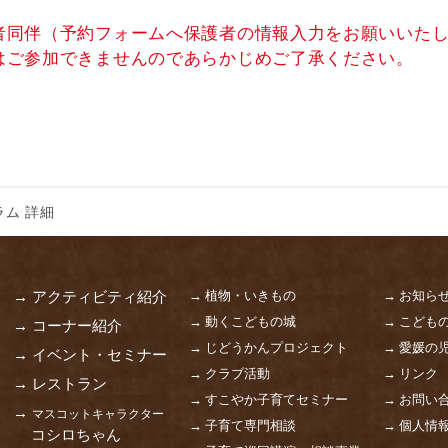
者同伴（予約フォームへ保護者の情報入力をお願いいた
はご参加できませんのであらかじめご了承ください。
ム 詳細
→ 植物・いきもの
→ お知ら
→ アクティビティ紹介
→ 動くこどもの城
→ こども
→ コーナー紹介
→ じどうかんプロジェクト
→ 愛媛の
→ イベント・セミナー
→ クラブ活動
→ リンク
→ レストラン
→ すこやか子育てセミナー
→ お問い
→
マスコットキャラクター
→ 子育て専門相談
→ 個人情
コシロちゃん