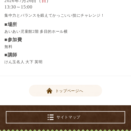
7月26日（
日
）
2026年
13:30～15:00
集中力とバランスを鍛えてかっこいい技にチャレンジ！
■場所
あいあい児童館2階 多目的ホール横
■参加費
無料
■講師
けん玉名人 大下 英明
トップページへ
サイトマップ