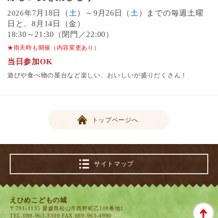
7月18日（
土
）～9月26日（
土
）までの毎週土曜
2026年
日と、8月14日（金）
18:30～21:30（閉門／22:00）
★雨天時も開催（内容変更あり）
当日参加OK
遊びや食べ物の屋台など楽しい、おいしいが盛りだくさん！
トップページへ
サイトマップ
えひめこどもの城
〒791-1135 愛媛県松山市西野町乙108番地1
TEL.
089-963-3300
FAX.089-963-4990