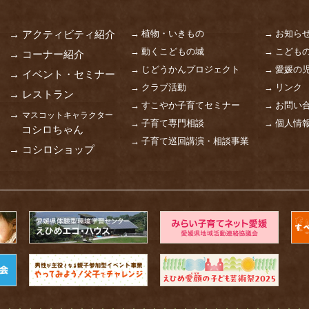
→ 植物・いきもの
→ お知ら
→ アクティビティ紹介
→ 動くこどもの城
→ こども
→ コーナー紹介
→ じどうかんプロジェクト
→ 愛媛の
→ イベント・セミナー
→ クラブ活動
→ リンク
→ レストラン
→ すこやか子育てセミナー
→ お問い
→
マスコットキャラクター
→ 子育て専門相談
→ 個人情
コシロちゃん
→ 子育て巡回講演・相談事業
→ コシロショップ