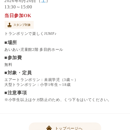
6月20日（
土
）
2026年
13:30～15:00
当日参加OK
スタンプ対象
トランポリンで楽しくJUMP♪
■場所
あいあい児童館2階 多目的ホール
■参加費
無料
■対象・定員
エアートランポリン：未就学児（3歳～）
大型トランポリン：小学1年生～18歳
■注意事項
※小学生以上はケガ防止のため、くつ下をはいてください。
トップページへ