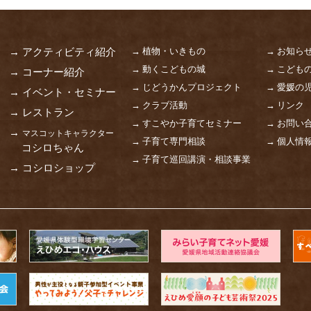
→ 植物・いきもの
→ お知ら
→ アクティビティ紹介
→ 動くこどもの城
→ こども
→ コーナー紹介
→ じどうかんプロジェクト
→ 愛媛の
→ イベント・セミナー
→ クラブ活動
→ リンク
→ レストラン
→ すこやか子育てセミナー
→ お問い
→
マスコットキャラクター
→ 子育て専門相談
→ 個人情
コシロちゃん
→ 子育て巡回講演・相談事業
→ コシロショップ