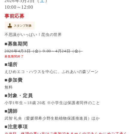
5月2日（
土
）
2026年
10:00～12:00
事前応募
スタンプ対象
不思議がいっぱい！昆虫の世界
■募集期間
2026年4月3日（金）9:00～4月24日（金）
募集期間終了
■場所
えひめエコ・ハウスを中心に、ふれあいの森ゾーン
■参加費
無料
■対象・定員
小学1年生～18歳 20名 ※小学生は保護者同伴のこと
■講師
武智 礼央（愛媛県希少野生動植物保護推進員）ほか
■注意事項
※当日、体調の悪い方はご参加できませんのであらかじめご了承く