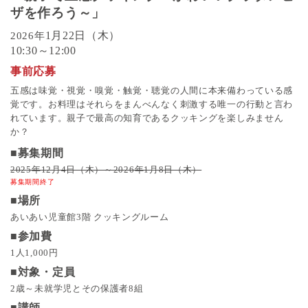
ザを作ろう～」
1月22日（木）
2026年
10:30～12:00
事前応募
五感は味覚・視覚・嗅覚・触覚・聴覚の人間に本来備わっている感
覚です。お料理はそれらをまんべんなく刺激する唯一の行動と言わ
れています。親子で最高の知育であるクッキングを楽しみません
か？
■募集期間
2025年12月4日（木）～2026年1月8日（木）
募集期間終了
■場所
あいあい児童館3階 クッキングルーム
■参加費
1人1,000円
■対象・定員
2歳～未就学児とその保護者8組
■講師