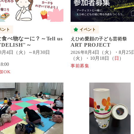
ベント
イベント
食べ物なーに？～Tell us
えひめ愛顔の子ども芸術祭
 "DELISH"～
ART PROJECT
8月4日（火）～8月30日
8月4日（火）・8月25
2026年
（火）・10月18日（
日
）
8:00
事前募集
加OK