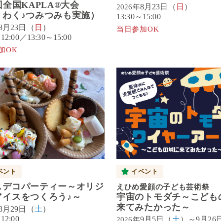
回全国KAPLA®大会
8月23日（
日
）
2026年
くわく♪つみつみも実施）
13:30～15:00
8月23日（
日
）
当日参加OK
～12:00／13:30～15:00
加OK
ベント
イベント
スデコパーティー～オリジ
えひめ愛顔の子ども芸術祭
アイスをつくろう♪～
宇宙のトモダチ～こども
来てみたかった～
8月29日（
土
）
12:00
9月5日（
土
）～9月26
2026年