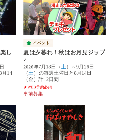
イベント
を楽し
夏は夕暮れ！秋はお月見ジップ
♪
6日
7月18日（
土
）～9月26日
2026年
月14
（
土
）の毎週土曜日と8月14日
（金）計12日間
★WEB予約必須
事前募集