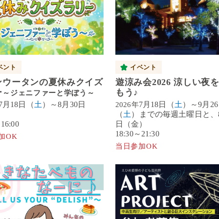
ベント
イベント
ンウータンの夏休みクイズ
遊涼み会2026 涼しい夜
ー
もう♪
～ジェニファーと学ぼう～
7月18日（
土
）～8月30日
7月18日（
土
）～9月2
2026年
（
土
）までの毎週土曜日と、8
16:00
日（金）
18:30～21:30
加OK
当日参加OK