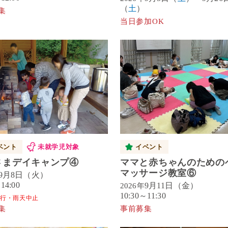
（
土
）
集
当日参加OK
ベント
未就学児対象
イベント
さまデイキャンプ④
ママと赤ちゃんのための
マッサージ教室⑥
9月8日（火）
14:00
9月11日（金）
2026年
10:30～11:30
行・雨天中止
集
事前募集