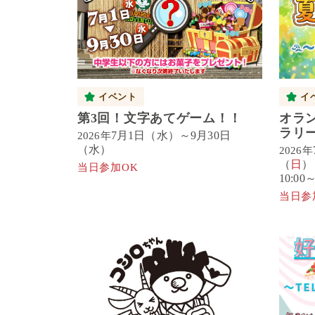
イベント
イ
第3回！文字あてゲーム！！
オラ
ラリ
7月1日（水）～9月30日
2026年
（水）
2026年
（
日
）
当日参加OK
10:00～
当日参