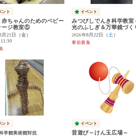
ベント
イベント
と赤ちゃんのためのベビー
みつびしでんき科学教室
サージ教室⑤
光のふしぎ＆万華鏡づく
8月21日（金）
8月22日（
土
）
2026年
11:30
事前募集
集
ベント
イベント
昔遊び～けん玉広場～
科学館美術館対抗