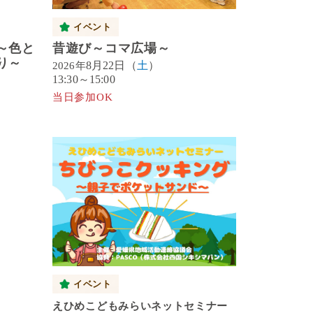
イベント
～色と
昔遊び～コマ広場～
り～
8月22日（
土
）
2026年
13:30～15:00
当日参加OK
イベント
えひめこどもみらいネットセミナー