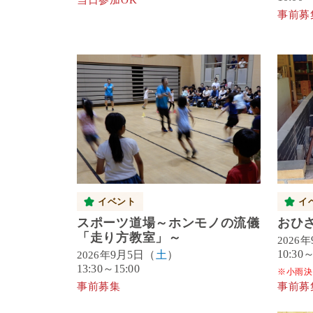
当日参加OK
事前募
イベント
イ
スポーツ道場～ホンモノの流儀
おひ
「走り方教室」～
2026年
10:30～
9月5日（
土
）
2026年
13:30～15:00
※小雨決
事前募集
事前募