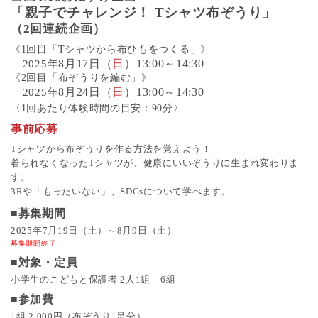
「親子でチャレンジ！ Tシャツ布ぞうり」
（2回連続企画）
《1回目「Tシャツから布ひもをつくる」》
8月17日（
日
）13:00～14:30
2025年
《2回目「布ぞうりを編む」》
8月24日（
日
）13:00～14:30
2025年
〈1回あたり体験時間の目安：90分〉
事前応募
Tシャツから布ぞうりを作る方法を覚えよう！
着られなくなったTシャツが、健康にいいぞうりに生まれ変わりま
す。
3Rや「もったいない」、SDGsについて学べます。
■募集期間
2025年7月19日（土）～8月9日（土）
募集期間終了
■対象・定員
小学生のこどもと保護者 2人1組 6組
■参加費
1組 2,000円（布ぞうり1足分）