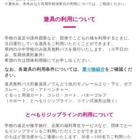
※夏休み、冬休みなど長期学校休業日の利用については、ご相談ください。
遊具の利用について
学校の遠足や課外授業など、団体でこどもの城を利用するときに、
当日運行している遊具をご利用いただくことができます。
県内の小中学校のみ遊具無料パスを発行いたします。（※平日の
み、長期休業対象外）
希望の方は団体利用届にてお申し出ください。
なお、各遊具の利用条件については、
乗り物紹介
をご確認くだ
さい。
遊具無料パス対象遊具／てんとう虫のモノレール上り・下り、ボブ
スレー、コシロ・アドベンチャー、
ぐるっと周遊カート、コシロ・カート、パターゴルフ
（※ボート、とべもりジップライン、コイン式遊具は除く）
とべもりジップラインの利用について
学校の遠足や修学旅行、企業の福利厚生サービスなど、団体でとべ
もりジップラインをご利用いただくことができます。
のちほど担当者からご連絡いたします。30名～100名でご利用いた