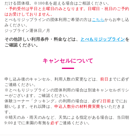
だける団体様。※100名を超える場合はご相談ください。
・予約受付は平日と土曜日のみとなります。日曜日・祝日のご予約
はお受けしておりません。
とべもりジップラインの団体利用ご希望の方は
こちら
からお申し込
みください。
ジップライン運休日／月
その他詳しい利用条件・料金などは、
とべもりジップライン
を
ご確認ください。
キャンセルについて
申し込み後のキャンセル、利用人数の変更などは、
前日
までに必ず
ご連絡ください。
※とべもりジップラインの団体利用の場合は別途キャンセルポリシ
ーがございます。ご確認ください。
体験コーナー「クッキング」の利用の場合は、必ず
2日前
までにお
願いします。それ以降は、
申込人数分の材料費実費
をいただきま
す。
※晴天のみ・雨天のみなど、天気による指定がある場合は、当日朝
9:00までに来園の有無を
必ず
ご連絡ください。