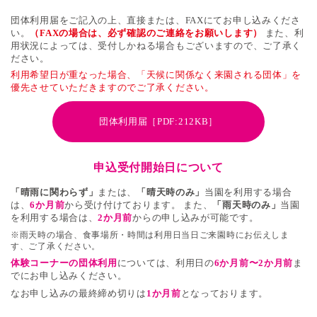
団体利用届をご記入の上、直接または、FAXにてお申し込みくださ
い。
（FAXの場合は、必ず確認のご連絡をお願いします）
また、利
用状況によっては、受付しかねる場合もございますので、ご了承く
ださい。
利用希望日が重なった場合、「天候に関係なく来園される団体」を
優先させていただきますのでご了承ください。
団体利用届［PDF:212KB］
申込受付開始日について
「晴雨に関わらず」
または、
「晴天時のみ」
当園を利用する場合
は、
6か月前
から受け付けております。
また、
「雨天時のみ」
当園
を利用する場合は、
2か月前
からの申し込みが可能です。
※雨天時の場合、食事場所・時間は利用日当日ご来園時にお伝えしま
す、ご了承ください。
体験コーナーの団体利用
については、利用日の
6か月前〜2か月前
ま
でにお申し込みください。
なお申し込みの最終締め切りは
1か月前
となっております。