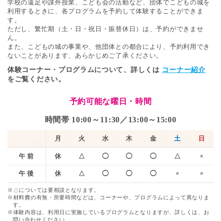
学校の遠足や課外授業、こども会の活動など、団体でこどもの城を
利用するときに、各プログラムを予約して体験することができま
す。
ただし、繁忙期（土・日・祝日・振替休日）は、予約ができませ
ん。
また、こどもの城の事業や、他団体との都合により、予約利用でき
ないことがあります、あらかじめご了承ください。
体験コーナー・プログラムについて、詳しくは
コーナー紹介
をご覧ください。
予約可能な曜日・時間
時間帯 10:00～11:30／13:00～15:00
月
火
水
木
金
土
日
午
前
休
△
◯
◯
◯
△
×
午
後
休
△
◯
◯
◯
×
×
※△については要相談となります。
※材料費の有無・所要時間などは、コーナーや、プログラムによって異なりま
す。
※体験内容は、利用日に実施しているプログラムとなりますが、詳しくは、お
問い合わせください。